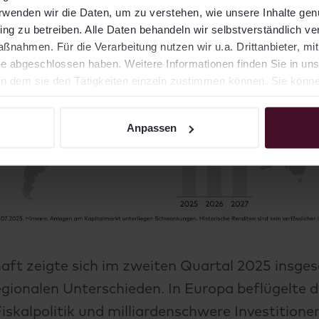
erwenden wir die Daten, um zu verstehen, wie unsere Inhalte ge
ng zu betreiben. Alle Daten behandeln wir selbstverständlich ver
nahmen. Für die Verarbeitung nutzen wir u.a. Drittanbieter, mi
e abgeschlossen haben. Weitere Informationen finden Sie in un
 dem sie den Tätigkeiten einzeln zustimmen können. Sie können 
Anpassen
aft zeigte sich im zweiten Quartal 2025 insgesa
egionalen Unterschieden. In Europa beflügelte d
iskalpolitik und milliardenschwere Investitione