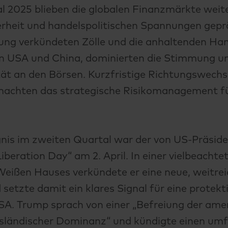
l 2025 blieben die globalen Finanzmärkte weit
herheit und handelspolitischen Spannungen gepr
ung verkündeten Zölle und die anhaltenden Hand
n USA und China, dominierten die Stimmung un
ität an den Börsen. Kurzfristige Richtungswechs
machten das strategische Risikomanagement fü
ignis im zweiten Quartal war der von US-Präsi
Liberation Day“ am 2. April. In einer vielbeacht
eißen Hauses verkündete er eine neue, weitre
 setzte damit ein klares Signal für eine protekt
SA. Trump sprach von einer „Befreiung der ame
sländischer Dominanz“ und kündigte einen um