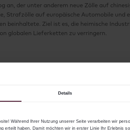
an, der unter anderem neue Zölle auf chinesi
e, Strafzölle auf europäische Automobile und 
n beinhaltete. Ziel ist es, die heimische Indust
on globalen Lieferketten zu verringern.
 Konjunktur
Details
ite! Während Ihrer Nutzung unserer Seite verarbeiten wir per
g erteilt haben. Damit möchten wir in erster Linie Ihr Erlebnis s