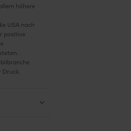
 allem höhere
die USA nach
r positive
ie
steten.
bilbranche
r Druck.