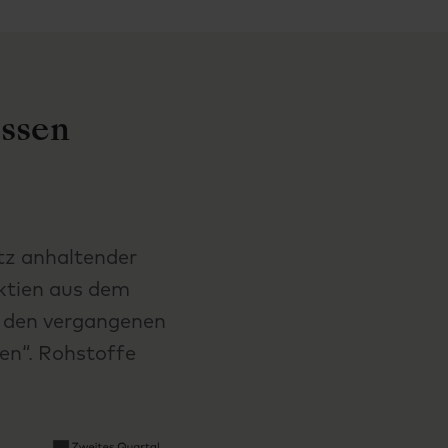
assen
tz anhaltender
Aktien aus dem
s den vergangenen
fen“. Rohstoffe