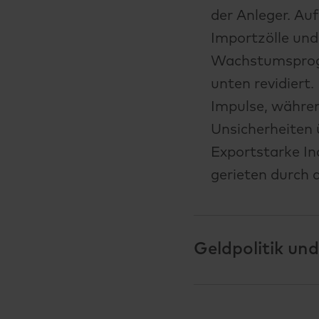
der Anleger. Au
Importzölle und
Wachstumsprogn
unten revidiert
Impulse, währen
Unsicherheiten 
Exportstarke I
gerieten durch 
Geldpolitik und