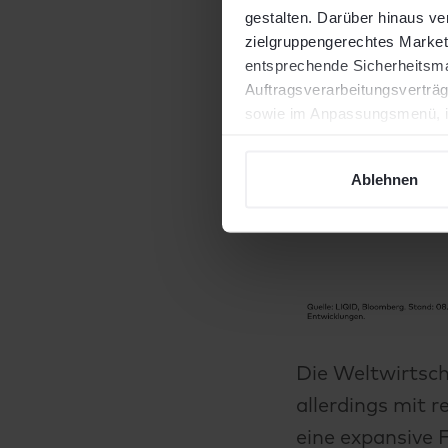
gestalten. Darüber hinaus v
zielgruppengerechtes Marketi
entsprechende Sicherheitsmaß
Auftragsverarbeitungsverträg
sowie im Anpassungsmenü, in
widersprechen.
Ablehnen
Die Weltwirtsch
allerdings mit r
eine expansive F