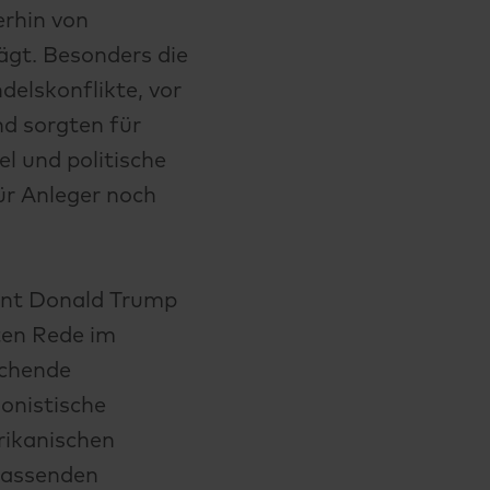
erhin von
ägt. Besonders die
elskonflikte, vor
d sorgten für
el und politische
r Anleger noch
dent Donald Trump
eten Rede im
ichende
ionistische
rikanischen
fassenden