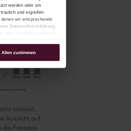
nutzt werden oder um
traulich und ergreifen
t denen wir entsprechende
serer Datenschutzerklärung,
allen Tätigkeiten jederzeit
Allen zustimmen
mt resilient,
ie Aussicht auf
n die Fantasie