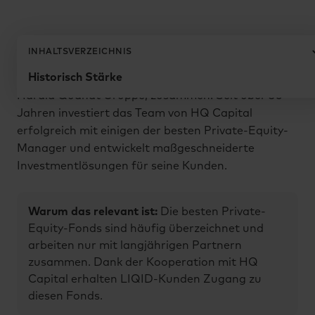
Zurück zur Essentials Übersicht
INHALTSVERZEICHNIS
LIQID arbeitet für sein Private-Equity-Angebot mit
Historisch Stärke
HQ Capital, dem Private-Equity-Spezialisten der
Harald Quandt Gruppe, zusammen. Seit über 30
Jahren investiert das Team von HQ Capital
erfolgreich mit einigen der besten Private-Equity-
Manager und entwickelt maßgeschneiderte
Investmentlösungen für seine Kunden.
Warum das relevant ist:
Die besten Private-
Equity-Fonds sind häufig überzeichnet und
arbeiten nur mit langjährigen Partnern
zusammen. Dank der Kooperation mit HQ
Capital erhalten LIQID-Kunden Zugang zu
diesen Fonds.