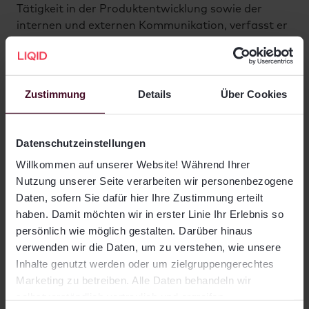
Tätigkeit in der Produktentwicklung sowie der
internen und externen Kommunikation, verfasst er
Artikel rund um das Thema Private Markets.
Zustimmung
Details
Über Cookies
Weitere Artikel
Datenschutzeinstellungen
Was ist ein Private-Equity-
Willkommen auf unserer Website! Während Ihrer
Nutzung unserer Seite verarbeiten wir personenbezogene
Dachfonds?
Daten, sofern Sie dafür hier Ihre Zustimmung erteilt
haben. Damit möchten wir in erster Linie Ihr Erlebnis so
persönlich wie möglich gestalten. Darüber hinaus
verwenden wir die Daten, um zu verstehen, wie unsere
5 Minuten
Inhalte genutzt werden oder um zielgruppengerechtes
Marketing zu betreiben. Alle Daten behandeln wir
selbstverständlich vertraulich und ergreifen