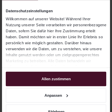
Kurfürstendamm 177
10707 Berlin
Datenschutzeinstellungen
Willkommen auf unserer Website! Während Ihrer
Nutzung unserer Seite verarbeiten wir personenbezogene
Daten, sofern Sie dafür hier Ihre Zustimmung erteilt
haben. Damit möchten wir in erster Linie Ihr Erlebnis so
VuV-Ombudsstelle
persönlich wie möglich gestalten. Darüber hinaus
Für vermögensrechtliche Streitigkeiten aus
verwenden wir die Daten, um zu verstehen, wie unsere
Finanzdienstleistungsverträgen ist die
Inhalte genutzt werden oder um zielgruppengerechtes
Schlichtungsstelle des Verbandes unabhängiger
Marketing zu betreiben. Alle Daten behandeln wir
Vermögensverwalter Deutschland e. V. zuständig:
selbstverständlich vertraulich und ergreifen
VuV-Ombudsstelle, Stresemannallee 30, 60596
entsprechende Sicherheitsmaßnahmen. Für die
Frankfurt am Main,
www.vuv-ombudsstelle.de
.
Verarbeitung nutzen wir u.a. Drittanbieter, mit denen wir
Allen zustimmen
Wir sind Mitglied im Verband unabhängiger
entsprechende Auftragsverarbeitungsverträge
Vermögensverwalter Deutschland e. V. und nach
abgeschlossen haben. Weitere Informationen finden Sie
dessen Satzung verpflichtet, an
Anpassen
in unserer Datenschutzerklärung, sowie im
Streitbeilegungsverfahren der VuV-Ombudsstelle
Anpassungsmenü, in dem sie den Tätigkeiten einzeln
teilzunehmen.
zustimmen können. Sie können allen Tätigkeiten jederzeit
Ablehnen