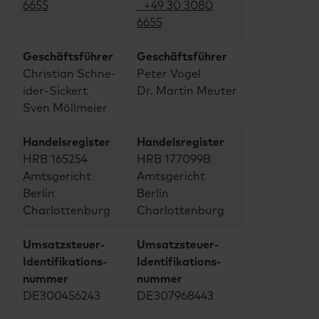
6655
+49 30 3080
6655
Gesch­äftsf­ührer
Gesch­äftsf­ührer
Christian Schne­
Peter Vogel
ider-­Sicke­rt
Dr. Martin Meuter
Sven Möllmeier
Hande­lsreg­ister
Hande­lsreg­ister
HRB 165254
HRB 177099B
Amtsgericht
Amtsgericht
Berlin
Berlin
Charlottenburg
Charlottenburg
Umsatzsteuer-
Umsatzsteuer-
Ident­ifika­tions­
Ident­ifika­tions­
numme­r
numme­r
DE300456243
DE307968443