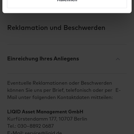
widersprechen.
Reklamation und Beschwerden
Einreichung Ihres Anliegens
Eventuelle Reklamationen oder Beschwerden
können Sie uns per Brief, telefonisch oder per E-
Mail unter folgenden Kontaktdaten mitteilen:
LIQID Asset Management GmbH
Kurfürstendamm 177, 10707 Berlin
Tel.: 030–8892 0687
E-Mail: service@liqid.de