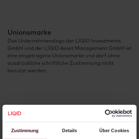
Unionsmarke
Das Unternehmenslogo der LIQID Investments
GmbH und der LIQID Asset Management GmbH ist
eine eingetragene Unionsmarke und darf ohne
ausdrückliche schriftliche Zustimmung nicht
benutzt werden.
Inhaltlich verantwortlich für die
redaktionellen Inhalte gemäß § 55
Abs. 2 RStV
Zustimmung
Details
Über Cookies
LIQID Investments GmbH