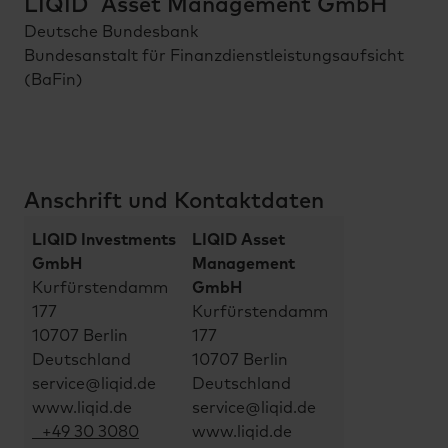
LIQID Asset Management GmbH
Deutsche Bundesbank
Bundesanstalt für Finanzdienstleistungsaufsicht
(BaFin)
Anschrift und Kontaktdaten
LIQID Investments
LIQID Asset
GmbH
Management
Kurfürstendamm
GmbH
177
Kurfürstendamm
10707 Berlin
177
Deutschland
10707 Berlin
servi­ce@li­qid.d­e
Deutschland
www.liqid.de
servi­ce@li­qid.d­e
+49 30 3080
www.liqid.de