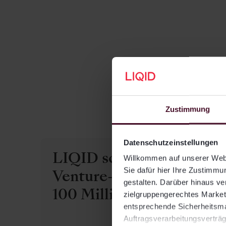
Zustimmung
Ak
Datenschutzeinstellungen
LIQID schließt dritten
Willkommen auf unserer Webs
Sie dafür hier Ihre Zustimmun
Venture-Fonds mit über
gestalten. Darüber hinaus v
100 Millionen Euro
zielgruppengerechtes Marketi
entsprechende Sicherheitsmaß
Auftragsverarbeitungsverträg