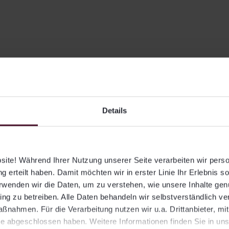
Details
tuelle Pressemitteilun
LIQID schließt für sein
ite! Während Ihrer Nutzung unserer Seite verarbeiten wir per
g erteilt haben. Damit möchten wir in erster Linie Ihr Erlebnis s
ELTIF-Angebot
erwenden wir die Daten, um zu verstehen, wie unsere Inhalte ge
Partnerschaft mit
ng zu betreiben. Alle Daten behandeln wir selbstverständlich ver
nahmen. Für die Verarbeitung nutzen wir u.a. Drittanbieter, mi
Upvest
e abgeschlossen haben. Weitere Informationen finden Sie in un