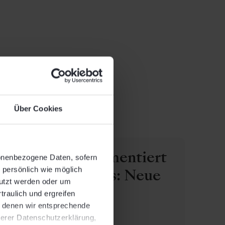
Über Cookies
gen
LIQID komplementiert
sonenbezogene Daten, sofern
o persönlich wie möglich
Private Markets: Neue
nutzt werden oder um
ELTIFs für
traulich und ergreifen
t denen wir entsprechende
Infrastruktur und
serer Datenschutzerklärung,