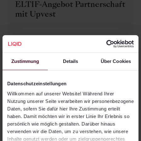
ELTIF-Angebot Partnerschaft
mit Upvest
02. Dezember 2025
Zustimmung
Details
Über Cookies
LIQID komplementiert
Private Markets: Neue
Datenschutzeinstellungen
ELTIFs für Infrastruktur und
Willkommen auf unserer Website! Während Ihrer
Private Debt
Nutzung unserer Seite verarbeiten wir personenbezogene
Daten, sofern Sie dafür hier Ihre Zustimmung erteilt
haben. Damit möchten wir in erster Linie Ihr Erlebnis so
01. Dezember 2025
persönlich wie möglich gestalten. Darüber hinaus
verwenden wir die Daten, um zu verstehen, wie unsere
Inhalte genutzt werden oder um zielgruppengerechtes