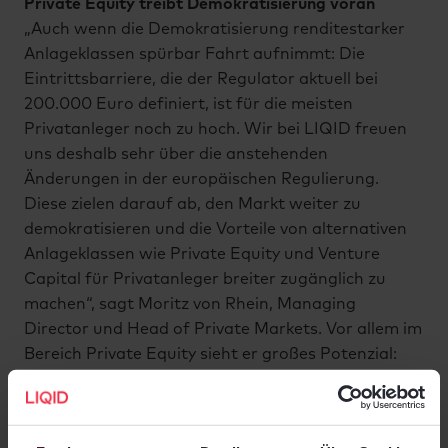
Private Equity treibt Demokratisierung voran
„Auch wenn die Demokratisierung renditestarker
Anlageklassen spürbar Fahrt aufnimmt: Die
Eintrittsbarriere, die der Regulator aktuell bei
200.000 Euro definiert, ist für die meisten
Privatanleger noch zu hoch. Wir bei LIQID freuen
uns deshalb sehr über die anstehenden
Änderungen in der europäischen Regulierung.
Diese zielen darauf ab, den Markt weiter zu
demokratisieren und die Vorteile von alternativen
Anlageklassen wie Private Equity und Venture
Capital für Privatanleger breiter zugänglich zu
machen“, sagt Moritz von Rhein, Managing
Director und Head of Private Markets. Vor allem im
Bereich Private Equity sieht er großes Potenzial:
„Im Hinblick auf Demokratisierung ist Private
Equity anderen alternativen Anlageklassen um
mehrere Jahre voraus.“ Auch deshalb arbeitet