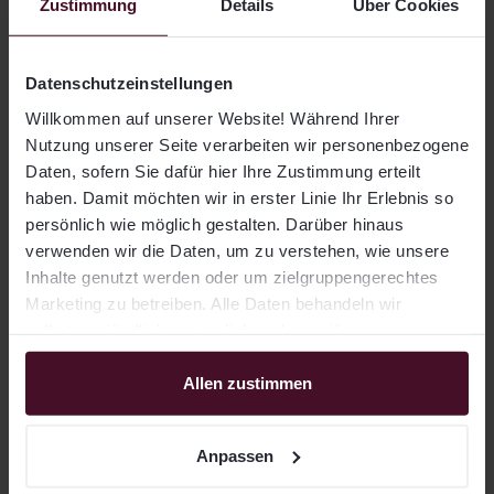
Zustimmung
Details
Über Cookies
LIQID weiter aktiv daran, neben Private Equity
auch die Tür für andere Anlageklassen zu öffnen,
die bisher nur institutionellen Anlegern vorbehalten
Datenschutzeinstellungen
waren. Mit Erfolg: 150 Millionen Euro investierten
Anleger in den vergangenen zwei Jahren bei LIQID
Willkommen auf unserer Website! Während Ihrer
Nutzung unserer Seite verarbeiten wir personenbezogene
in Venture Capital.
Daten, sofern Sie dafür hier Ihre Zustimmung erteilt
haben. Damit möchten wir in erster Linie Ihr Erlebnis so
persönlich wie möglich gestalten. Darüber hinaus
Über LIQID:
verwenden wir die Daten, um zu verstehen, wie unsere
LIQID, mit Sitz in Berlin, ist ein
Inhalte genutzt werden oder um zielgruppengerechtes
bankenunabhängiger Wealth Manager, der sich
Marketing zu betreiben. Alle Daten behandeln wir
auf die Bedürfnisse von anspruchsvollen
selbstverständlich vertraulich und ergreifen
Unternehmern, Entscheidern und Machern
entsprechende Sicherheitsmaßnahmen. Für die
konzentriert. Die Anlagestrategie des
Verarbeitung nutzen wir u.a. Drittanbieter, mit denen wir
Allen zustimmen
Unternehmens basiert auf den Smart-Money-
entsprechende Auftragsverarbeitungsverträge
Prinzipien von professionellen Investoren wie
abgeschlossen haben. Weitere Informationen finden Sie
Family Offices und Stiftungsfonds.
Anpassen
in unserer Datenschutzerklärung, sowie im
Anpassungsmenü, in dem sie den Tätigkeiten einzeln