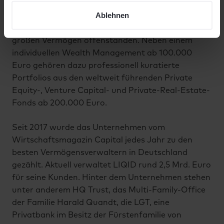
Für einen Bruchteil der bisher notwendigen Anlage
zustimmen können. Sie können allen Tätigkeiten jederzeit
Ablehnen
bietet LIQID einen Zugang zu
widersprechen.
Investitionsmöglichkeiten, die bisher nur sehr
großen Vermögen offenstanden. Neben einem
individuellen Wealth Management ab 100.000
Euro gehören dazu professionell kuratierte
Portfolios aus den weltweit führenden Private
Equity-, Venture Capital- und Private-Real-Estate-
Fonds ab 200.000 Euro.
Seit 2017 wurde das Unternehmen vom
Wirtschaftsmagazin Capital jedes Jahr zu den
besten Vermögensverwaltern in Deutschland
gezählt. Aktuell verwaltet LIQID rund 2,5
Mrd. Euro
für seine Kunden. Hinter dem Unternehmen stehen
unter anderem HQ Trust, das Multi-Family-Office
der Familie Harald Quandt, die LGT, eine
Privatbank im Besitz der Fürstenfamilie von