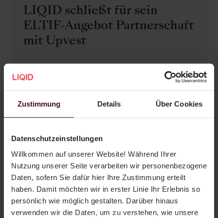
LIQID schließt für sein
ELTIF-Angebot Partnerschaft
mit Upvest
02. Dezember 2025
Zustimmung
Details
Über Cookies
LIQID komplementiert
Datenschutzeinstellungen
Private Markets: Neue
Willkommen auf unserer Website! Während Ihrer
ELTIFs für Infrastruktur und
Nutzung unserer Seite verarbeiten wir personenbezogene
Private Debt
Daten, sofern Sie dafür hier Ihre Zustimmung erteilt
haben. Damit möchten wir in erster Linie Ihr Erlebnis so
persönlich wie möglich gestalten. Darüber hinaus
01. Dezember 2025
verwenden wir die Daten, um zu verstehen, wie unsere