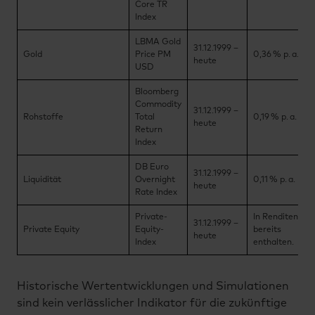
Core TR
Index
LBMA Gold
31.12.1999 –
Gold
Price PM
0,36 % p. a.
heute
USD
Bloomberg
Commodity
31.12.1999 –
Rohstoffe
Total
0,19 % p. a.
heute
Return
Index
DB Euro
31.12.1999 –
Liquidität
Overnight
0,11 % p. a.
heute
Rate Index
Private-
In Renditen
31.12.1999 –
Private Equity
Equity-
bereits
heute
Index
enthalten.
Historische Wertentwicklungen und Simulationen
sind kein verlässlicher Indikator für die zukünftige