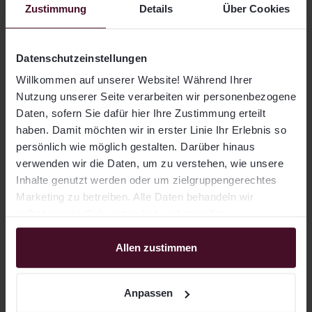
Zustimmung
Details
Über Cookies
Global High
31.12.1999 –
Hochzinsanleihen
Yield Index
0,55 % p. a.
heute
TR Hedged
EUR
Datenschutzeinstellungen
J.P.
Willkommen auf unserer Website! Während Ihrer
Morgan
Nutzung unserer Seite verarbeiten wir personenbezogene
EMBI
31.12.1999 –
Schwellenländeranleihen
0,45 % p. a.
Daten, sofern Sie dafür hier Ihre Zustimmung erteilt
Global
heute
Core TR
haben. Damit möchten wir in erster Linie Ihr Erlebnis so
Index
persönlich wie möglich gestalten. Darüber hinaus
LBMA Gold
verwenden wir die Daten, um zu verstehen, wie unsere
31.12.1999 –
Gold
Price PM
0,36 % p. a.
Inhalte genutzt werden oder um zielgruppengerechtes
heute
USD
Marketing zu betreiben. Alle Daten behandeln wir
Bloomberg
selbstverständlich vertraulich und ergreifen
Commodity
entsprechende Sicherheitsmaßnahmen. Für die
31.12.1999 –
Rohstoffe
Total
0,19 % p. a.
heute
Verarbeitung nutzen wir u.a. Drittanbieter, mit denen wir
Allen zustimmen
Return
Index
entsprechende Auftragsverarbeitungsverträge
abgeschlossen haben. Weitere Informationen finden Sie
DB Euro
Anpassen
31.12.1999 –
in unserer Datenschutzerklärung, sowie im
Liquidität
Overnight
0,11 % p. a.
heute
Rate Index