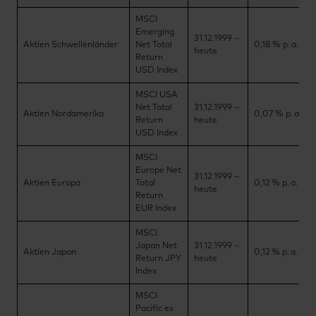
MSCI
Emerging
31.12.1999 –
Aktien Schwellenländer
Net Total
0,18 % p. a.
heute
Return
USD Index
MSCI USA
Net Total
31.12.1999 –
Aktien Nordamerika
0,07 % p. a.
Return
heute
USD Index
MSCI
Europe Net
31.12.1999 –
Aktien Europa
Total
0,12 % p. a.
heute
Return
EUR Index
MSCI
Japan Net
31.12.1999 –
Aktien Japan
0,12 % p. a.
Return JPY
heute
Index
MSCI
Pacific ex