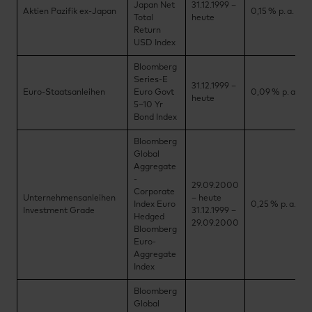
Japan Net
31.12.1999 –
Aktien Pazifik ex-Japan
0,15 % p. a.
Total
heute
Return
USD Index
Bloomberg
Series-E
31.12.1999 –
Euro-Staatsanleihen
Euro Govt
0,09 % p. a.
heute
5–10 Yr
Bond Index
Bloomberg
Global
Aggregate
-
29.09.2000
Corporate
Unternehmensanleihen
– heute
Index Euro
0,25 % p. a.
Investment Grade
31.12.1999 –
Hedged
29.09.2000
Bloomberg
Euro-
Aggregate
Index
Bloomberg
Global