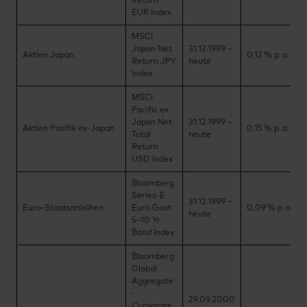
Return
EUR Index
MSCI
Japan Net
31.12.1999 –
Aktien Japan
0,12 % p. a.
Return JPY
heute
Index
MSCI
Pacific ex
Japan Net
31.12.1999 –
Aktien Pazifik ex-Japan
0,15 % p. a.
Total
heute
Return
USD Index
Bloomberg
Series-E
31.12.1999 –
Euro-Staatsanleihen
Euro Govt
0,09 % p. a.
heute
5–10 Yr
Bond Index
Bloomberg
Global
Aggregate
-
29.09.2000
Corporate