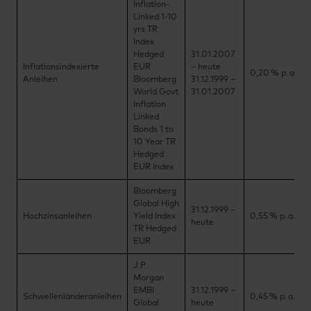
Inflation-
Linked 1-10
yrs TR
Index
Hedged
31.01.2007
Inflationsindexierte
EUR
– heute
0,20 % p. a.
Anleihen
Bloomberg
31.12.1999 –
World Govt
31.01.2007
Inflation
Linked
Bonds 1 to
10 Year TR
Hedged
EUR Index
Bloomberg
Global High
31.12.1999 –
Hochzinsanleihen
Yield Index
0,55 % p. a.
heute
TR Hedged
EUR
J.P.
Morgan
EMBI
31.12.1999 –
Schwellenländeranleihen
0,45 % p. a.
Global
heute