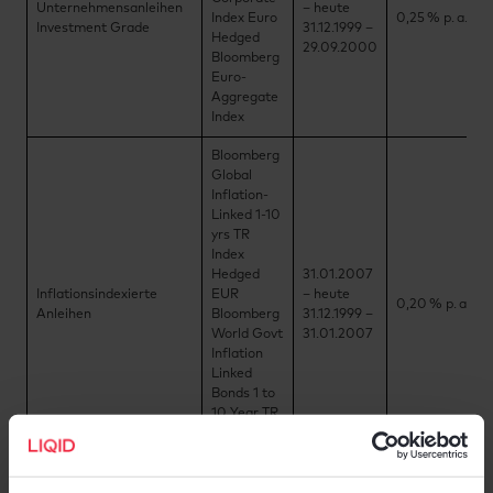
Unternehmensanleihen
– heute
Index Euro
0,25 % p. a.
Investment Grade
31.12.1999 –
Hedged
29.09.2000
Bloomberg
Euro-
Aggregate
Index
Bloomberg
Global
Inflation-
Linked 1-10
yrs TR
Index
Hedged
31.01.2007
Inflationsindexierte
EUR
– heute
0,20 % p. a.
Anleihen
Bloomberg
31.12.1999 –
World Govt
31.01.2007
Inflation
Linked
Bonds 1 to
10 Year TR
Hedged
EUR Index
Bloomberg