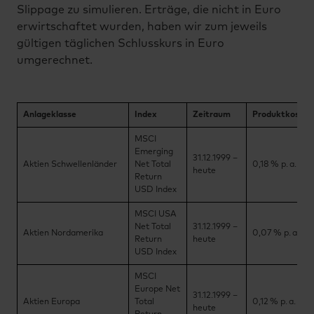
Slippage zu simulieren. Erträge, die nicht in Euro
erwirtschaftet wurden, haben wir zum jeweils
gültigen täglichen Schlusskurs in Euro
umgerechnet.
Anlageklasse
Index
Zeitraum
Produktkosten
MSCI
Emerging
31.12.1999 –
Aktien Schwellenländer
Net Total
0,18 % p. a.
heute
Return
USD Index
MSCI USA
Net Total
31.12.1999 –
Aktien Nordamerika
0,07 % p. a.
Return
heute
USD Index
MSCI
Europe Net
31.12.1999 –
Aktien Europa
Total
0,12 % p. a.
heute