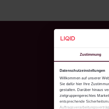
Zustimmung
Datenschutzeinstellungen
LI
Willkommen auf unserer Webs
Sie dafür hier Ihre Zustimmun
gestalten. Darüber hinaus v
Ve
zielgruppengerechtes Marketi
entsprechende Sicherheitsmaß
Auftragsverarbeitungsverträg