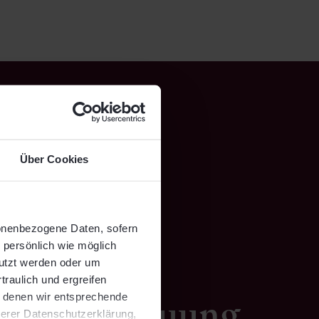
Über Cookies
 digitale
sonenbezogene Daten, sofern
o persönlich wie möglich
nutzt werden oder um
g und
traulich und ergreifen
t denen wir entsprechende
serer Datenschutzerklärung,