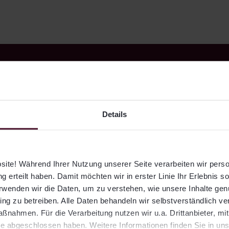
Details
QID zeigt, dass sich
ite! Während Ihrer Nutzung unserer Seite verarbeiten wir per
g erteilt haben. Damit möchten wir in erster Linie Ihr Erlebnis s
erwenden wir die Daten, um zu verstehen, wie unsere Inhalte ge
rmögensverwaltun
ng zu betreiben. Alle Daten behandeln wir selbstverständlich ver
nahmen. Für die Verarbeitung nutzen wir u.a. Drittanbieter, mi
e abgeschlossen haben. Weitere Informationen finden Sie in un