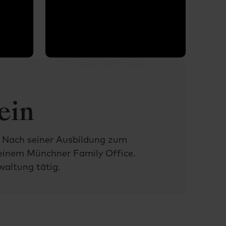
Christoph Wittmann
Max
Ege
ein
. Nach seiner Ausbildung zum
einem Münchner Family Office.
waltung tätig.