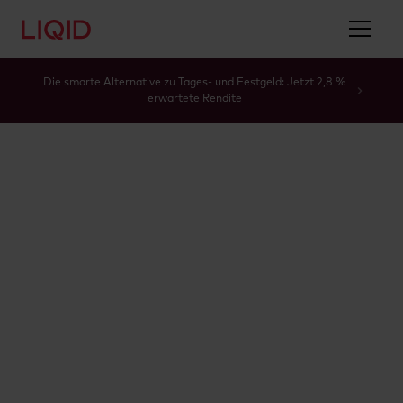
Die smarte Alternative zu Tages- und Festgeld: Jetzt 2,8 %
erwartete Rendite
Glossar