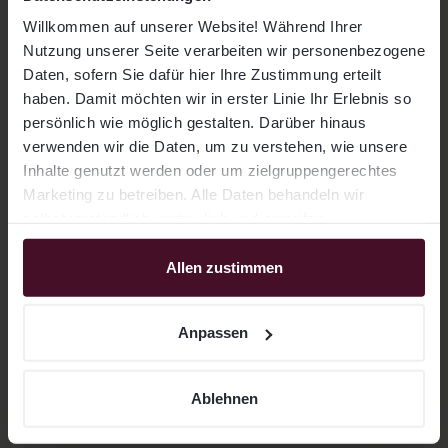
Willkommen auf unserer Website! Während Ihrer
Lösungen
Nutzung unserer Seite verarbeiten wir personenbezogene
Wealth Management
Cash Management
Daten, sofern Sie dafür hier Ihre Zustimmung erteilt
haben. Damit möchten wir in erster Linie Ihr Erlebnis so
Private Markets NXT
Private Equity PRO
persönlich wie möglich gestalten. Darüber hinaus
Venture PRO
verwenden wir die Daten, um zu verstehen, wie unsere
Inhalte genutzt werden oder um zielgruppengerechtes
Marketing zu betreiben. Alle Daten behandeln wir
Über uns
selbstverständlich vertraulich und ergreifen
Unternehmen
Mission
entsprechende Sicherheitsmaßnahmen. Für die
Verarbeitung nutzen wir u.a. Drittanbieter, mit denen wir
Allen zustimmen
Karriere
Kontakt
entsprechende Auftragsverarbeitungsverträge
Auszeichnungen
Presse
abgeschlossen haben. Weitere Informationen finden Sie
Anpassen
in unserer Datenschutzerklärung, sowie im
Anpassungsmenü, in dem sie den Tätigkeiten einzeln
Wissen
zustimmen können. Sie können allen Tätigkeiten jederzeit
Ablehnen
Newsletter
Webinar
widersprechen.
Lernen
Fakten & Downloads