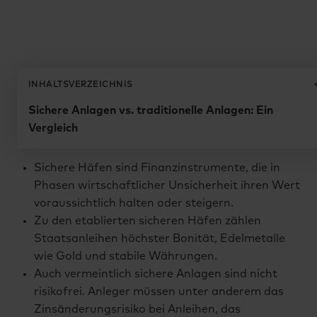
Zurück zum Glossar
INHALTSVERZEICHNIS
sicherer Hafen
Sichere Anlagen vs. traditionelle Anlagen: Ein
Das Wichtigste in Kürze
Vergleich
Sichere Häfen sind Finanzinstrumente, die in
Phasen wirtschaftlicher Unsicherheit ihren Wert
voraussichtlich halten oder steigern.
Zu den etablierten sicheren Häfen zählen
Staatsanleihen höchster Bonität, Edelmetalle
wie Gold und stabile Währungen.
Auch vermeintlich sichere Anlagen sind nicht
risikofrei. Anleger müssen unter anderem das
Zinsänderungsrisiko bei Anleihen, das