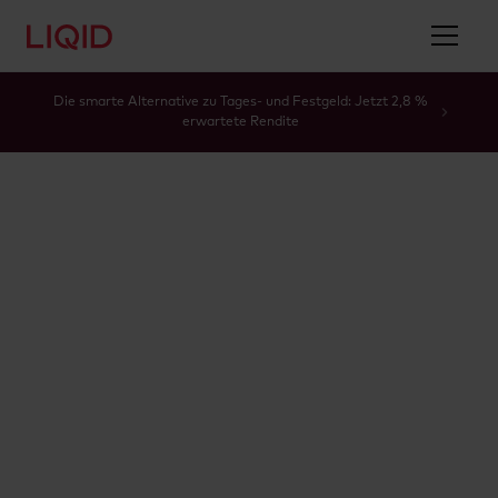
Die smarte Alternative zu Tages- und Festgeld: Jetzt 2,8 %
erwartete Rendite
Glossar
30. Oktober 2025
5 Min
Svea Sturm