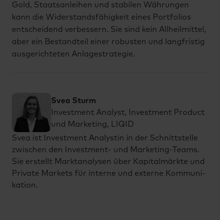
Gold, Staatsanleihen und stabilen Währungen
kann die Widerstandsfähigkeit eines Portfolios
entscheidend verbessern. Sie sind kein Allheilmittel,
aber ein Bestandteil einer robusten und langfristig
ausgerichteten Anlagestrategie.
Svea Sturm
Investment Analyst, Investment Product
und Marketing, LIQID
Svea ist In­vest­ment Ana­lys­tin in der Schnitt­stel­le
zwi­schen den In­vest­ment- und Mar­ke­ting-Teams.
Sie er­stellt Markt­ana­ly­sen über Ka­pi­tal­märk­te und
Pri­va­te Mar­kets für in­ter­ne und ex­ter­ne Kom­mu­ni­
ka­ti­on.