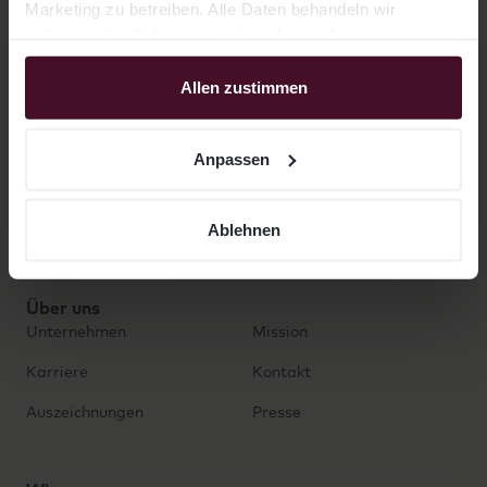
Marketing zu betreiben. Alle Daten behandeln wir
selbstverständlich vertraulich und ergreifen
entsprechende Sicherheitsmaßnahmen. Für die
Verarbeitung nutzen wir u.a. Drittanbieter, mit denen wir
Allen zustimmen
entsprechende Auftragsverarbeitungsverträge
Lösungen
abgeschlossen haben. Weitere Informationen finden Sie
Wealth Management
Cash Management
Anpassen
in unserer Datenschutzerklärung, sowie im
Anpassungsmenü, in dem sie den Tätigkeiten einzeln
Private Markets NXT
Private Equity PRO
zustimmen können. Sie können allen Tätigkeiten jederzeit
Ablehnen
Venture PRO
widersprechen.
Über uns
Unternehmen
Mission
Karriere
Kontakt
Auszeichnungen
Presse