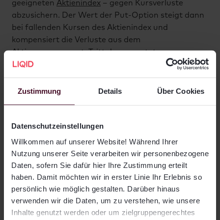
geeigneten
Aktienindex
– gegen Kursverluste
abzusichern. Der Wert der Put-Option steigt dann
bei fallenden Kursen des Aktienindex und
kompensiert die Verluste aus dem
Aktienengagement. Tritt der erwartete
Kurseinbruch nicht ein, verliert der Anleger die für
den sogenannten Hedge entrichtete Put-
Optionsprämie.
Zustimmung
Details
Über Cookies
Der LIQID Anlagestil Select enthält defensive
Hedgefonds
, welche auf Fondsebene die oben
Datenschutzeinstellungen
beschriebene oder ähnliche Formen von Hedging
Willkommen auf unserer Website! Während Ihrer
betreiben. Auch sichert LIQID die Select-Portfolios
Nutzung unserer Seite verarbeiten wir personenbezogene
gelegentlich direkt durch den Erwerb von Put-
Daten, sofern Sie dafür hier Ihre Zustimmung erteilt
Optionen teilweise gegen Kurseinbrüche ab.
haben. Damit möchten wir in erster Linie Ihr Erlebnis so
persönlich wie möglich gestalten. Darüber hinaus
verwenden wir die Daten, um zu verstehen, wie unsere
Inhalte genutzt werden oder um zielgruppengerechtes