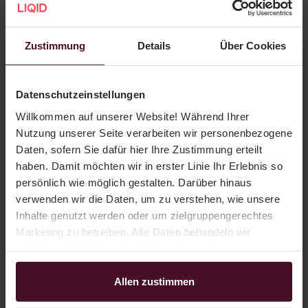
sogenannten
Private Markets
weisen oft eine
geringe Korrelation zu traditionellen Aktien- und
Anleihenmärkten auf, was zur
Diversifikation
und
Zustimmung
Details
Über Cookies
Risikoreduzierung
eines Gesamtportfolios
beitragen kann.
Datenschutzeinstellungen
Letztlich muss die eingeschränkte Liquidität semi-
Willkommen auf unserer Website! Während Ihrer
liquider Anlagen dabei nicht zwangsläufig ein
Nutzung unserer Seite verarbeiten wir personenbezogene
Nachteil sein. Sie kann sogar
disziplinierend
wirken:
Daten, sofern Sie dafür hier Ihre Zustimmung erteilt
Anleger haben weniger Möglichkeit und auch
haben. Damit möchten wir in erster Linie Ihr Erlebnis so
weniger Anreiz bei kurzfristigen
persönlich wie möglich gestalten. Darüber hinaus
Marktschwankungen emotional zu reagieren oder
verwenden wir die Daten, um zu verstehen, wie unsere
hektisch aus- und wieder einzusteigen. Das
fördert
Inhalte genutzt werden oder um zielgruppengerechtes
einen langfristigen Anlagehorizont
und erhöht die
Marketing zu betreiben. Alle Daten behandeln wir
Chance, vom vollen Kapitalwachstum der zugrunde
selbstverständlich vertraulich und ergreifen
entsprechende Sicherheitsmaßnahmen. Für die
liegenden Investments zu profitieren. Gerade in
Verarbeitung nutzen wir u.a. Drittanbieter, mit denen wir
Allen zustimmen
volatilen Marktphasen kann dieser Effekt ein
entsprechende Auftragsverarbeitungsverträge
entscheidender Vorteil sein.