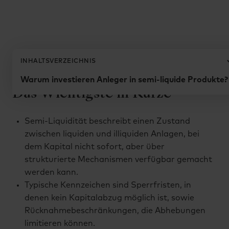
Zurück zum Glossar
INHALTSVERZEICHNIS
Semi-Liquidität
Warum investieren Anleger in semi-liquide Produkte?
Das Wichtigste in Kürze
Semi-Liquidität beschreibt einen Zustand
zwischen liquiden und illiquiden Anlagen, bei
dem Kapital nicht sofort, aber über
strukturierte Mechanismen verfügbar gemacht
werden kann.
Typische Kennzeichen sind Sperrfristen, in
denen kein Kapitalabzug möglich ist, sowie
Rücknahmebeschränkungen, die Abhebungen
limitieren können.