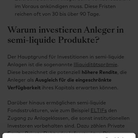
im Voraus ankündigen muss. Diese Fristen
reichen oft von 30 bis über 90 Tage.
Warum investieren Anleger in
semi-liquide Produkte?
Der Hauptgrund für Investitionen in semi-liquide
Anlagen ist die sogenannte
Illiquiditätsprämie
.
Diese bezeichnet die potenziell
höhere Rendite
, die
Anleger als
Ausgleich für die eingeschränkte
Verfügbarkeit
ihres Kapitals erwarten können.
Darüber hinaus ermöglichen semi-liquide
Fondsstrukturen, wie zum Beispiel
ELTIFs
den
Zugang zu Anlageklassen, die sonst institutionellen
Investoren vorbehalten sind. Dazu zählen Private
Equity,
Private Debt
oder
Infrastruktur
. Die