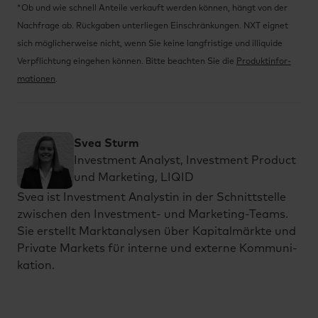
* Ob und wie schnell Anteile verkauft wer­den können, hängt von der
Nachfrage ab. Rückgaben unterliegen Ein­schrän­kun­gen. NXT eignet
sich möglicherweise nicht, wenn Sie keine langfristige und illiquide
Verpflichtung eingehen können. Bitte beachten Sie die
Produktin­for­
ma­tio­nen
.
Svea Sturm
Investment Analyst, Investment Product
und Marketing, LIQID
Svea ist In­vest­ment Ana­lys­tin in der Schnitt­stel­le
zwi­schen den In­vest­ment- und Mar­ke­ting-Teams.
Sie er­stellt Markt­ana­ly­sen über Ka­pi­tal­märk­te und
Pri­va­te Mar­kets für in­ter­ne und ex­ter­ne Kom­mu­ni­
ka­ti­on.