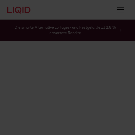
Die smarte Alternative zu Tages- und Festgeld: Jetzt 2,8 %
erwartete Rendite
Glossar
03. November 2025
3 Min
Svea Sturm