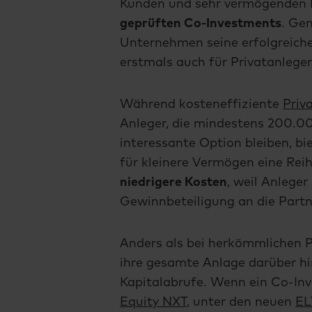
Kunden und sehr vermögenden 
geprüften Co-Investments
. Ge
Unternehmen seine erfolgreiche
erstmals auch für Privatanleger
Während kosteneffiziente
Priv
Anleger, die mindestens 200.00
interessante Option bleiben, b
für kleinere Vermögen eine Reih
niedrigere Kosten
, weil Anlege
Gewinnbeteiligung an die Partn
Anders als bei herkömmlichen P
ihre gesamte Anlage darüber hin
Kapitalabrufe. Wenn ein Co-In
Equity NXT
, unter den neuen
EL