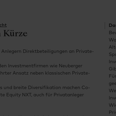
cht
Das
n Kürze
Be
Wa
Al
Anlegern Direktbeteiligungen an Private-
Sp
Inv
oßen Investmentfirmen wie Neuberger
Gib
hrter Ansatz neben klassischen Private-
Fü
gee
ss und breite Diversifikation machen Co-
We
te Equity NXT, auch für Privatanleger
Inv
Wie
Pri