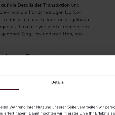
 auf die Details der Transaktion
und
ionen wie die Fondsmanager. Da Co-
t exklusiv zu einer Teilnahme eingeladen
ngen auch nicht-syndizierte, gemeinsam
genannt (sog. „co-underwritten, non-
nach dem Ersterwerb
ate-Equity-Fonds eine
st allein und verkauft einen Teil seiner
Details
s an einen oder mehrere Co-Investoren
inige Beteiligung oft auf Zeitdruck
ilweise Weiterverkauf meist mit dem
ite! Während Ihrer Nutzung unserer Seite verarbeiten wir per
ds zu tun:
einige Transaktionen sind
g erteilt haben. Damit möchten wir in erster Linie Ihr Erlebnis s