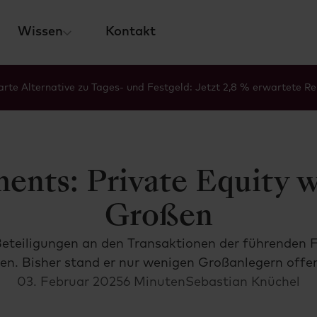
Wissen
Kontakt
rte Alternative zu Tages- und Festgeld: Jetzt 2,8 % erwartete Re
ents: Private Equity w
Großen
Beteiligungen an den Transaktionen der führenden Fo
eren. Bisher stand er nur wenigen Großanlegern offen
03. Februar 2025
6 Minuten
Sebastian Knüchel