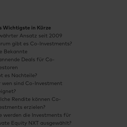
 Wichtigste in Kürze
währter Ansatz seit 2009
rum gibt es Co-Investments?
te Bekannte
annende Deals für Co-
estoren
t es Nachteile?
r wen sind Co-Investment
ignet?
lche Rendite können Co-
estments erzielen?
 werden die Investments für
vate Equity NXT ausgewählt?