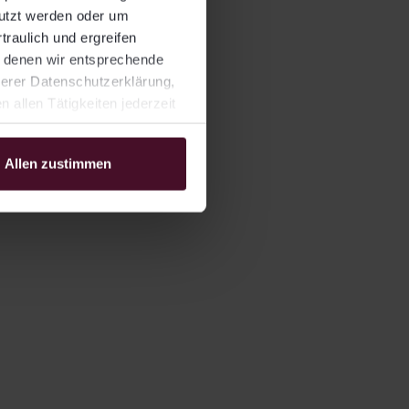
nutzt werden oder um
traulich und ergreifen
t denen wir entsprechende
serer Datenschutzerklärung,
allen Tätigkeiten jederzeit
Allen zustimmen