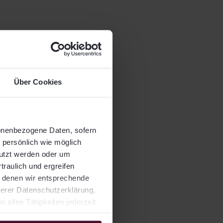
Über Cookies
twicklung
sonenbezogene Daten, sofern
 an dem er
o persönlich wie möglich
nutzt werden oder um
twicklung
traulich und ergreifen
t denen wir entsprechende
im
serer Datenschutzerklärung,
allen Tätigkeiten jederzeit