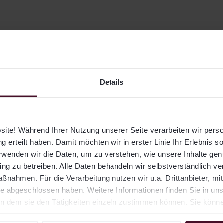
zum Glossar
Details
cking Error
ng Error ist ein Maß für die Abweichung der Werten
ite! Während Ihrer Nutzung unserer Seite verarbeiten wir per
stmentfonds
von seiner
Benchmark
(also des
Index
,
g erteilt haben. Damit möchten wir in erster Linie Ihr Erlebnis s
erwenden wir die Daten, um zu verstehen, wie unsere Inhalte ge
. Ein niedriger Tracking Error steht für eine Werten
ng zu betreiben. Alle Daten behandeln wir selbstverständlich ver
enchmark. Ein hoher Tracking Error steht für eine
nahmen. Für die Verarbeitung nutzen wir u.a. Drittanbieter, mi
ttliche starke Abweichung von dieser Benchmark – 
e abgeschlossen haben. Weitere Informationen finden Sie in un
wie im Negativen.
 dem sie den Tätigkeiten einzeln zustimmen können. Sie können 