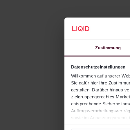
Zurück 
Zustimmung
Tra
Datenschutzeinstellungen
Der Tracki
Willkommen auf unserer Webs
eines
Inve
Sie dafür hier Ihre Zustimmun
gestalten. Darüber hinaus v
sich misst)
zielgruppengerechtes Marketi
nahe der B
entsprechende Sicherheitsmaß
durchschni
Auftragsverarbeitungsverträg
Positiven 
sowie im Anpassungsmenü, in
widersprechen.