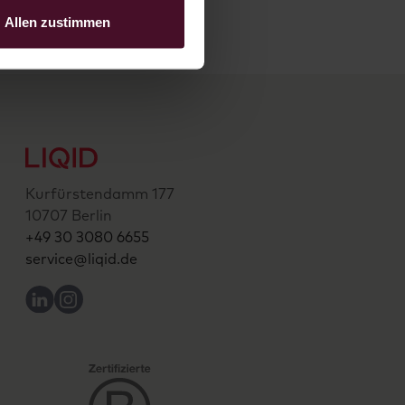
Allen zustimmen
Kurfürstendamm 177
10707 Berlin
+49 30 3080 6655
service@liqid.de