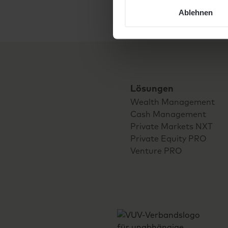
Ablehnen
Lösungen
Wealth Management
Cash Management
Private Markets NXT
Private Equity PRO
Venture PRO