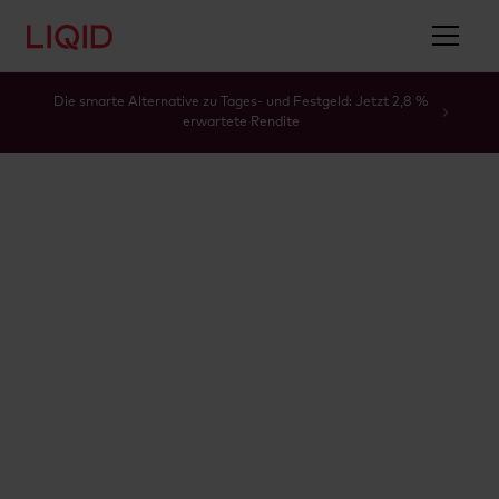
Die smarte Alternative zu Tages- und Festgeld: Jetzt 2,8 %
erwartete Rendite
Glossar