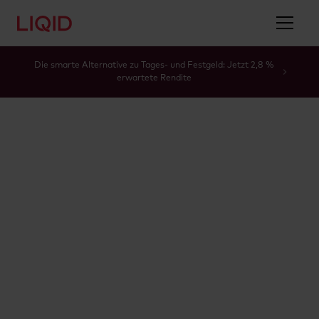
Die smarte Alternative zu Tages- und Festgeld: Jetzt 2,8 %
erwartete Rendite
Glossar