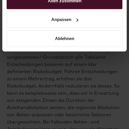
Auch das aktiv gesteuerte LIQID-Select-Portfolio
Verarbeitung nutzen wir u.a. Drittanbieter, mit denen wir
Allen zustimmen
entsprechende Auftragsverarbeitungsverträge
wird laufend überwacht. Während es grundsätzlich
abgeschlossen haben. Weitere Informationen finden Sie
ebenfalls auf der individuellen Strategischen Asset
Anpassen
in unserer Datenschutzerklärung, sowie im
Allokation basiert, weichen wir taktisch von dieser
Anpassungsmenü, in dem sie den Tätigkeiten einzeln
ab, wenn wir Chancen und Risiken am
zustimmen können. Sie können allen Tätigkeiten jederzeit
Kapitalmarkt sehen.
Ablehnen
widersprechen.
Doch in welchem Ausmaß werden Anpassungen
vorgenommen? Grundsätzlich gilt: Taktische
Entscheidungen basieren auf einem klar
definierten Risikobudget. Führen Entscheidungen
zu einem Mehrertrag, erhöhen sie das
Risikobudget. Andernfalls reduzieren sie dieses. So
kann es beispielsweise sein, dass wir in Erwartung
von steigenden Zinsen die Duration der
Anleihenallokation senken, die regionale Allokation
von Aktien anpassen oder bestimmte Sektoren
übergewichten. Bei fallenden Aktien- und