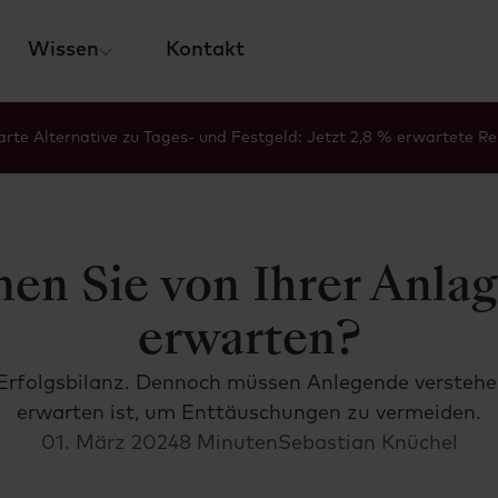
Wissen
Kontakt
rte Alternative zu Tages- und Festgeld: Jetzt 2,8 % erwartete Re
en Sie von Ihrer Anla
erwarten?
e Erfolgsbilanz. Dennoch müssen Anlegende verstehe
erwarten ist, um Enttäuschungen zu vermeiden.
01. März 2024
8 Minuten
Sebastian Knüchel