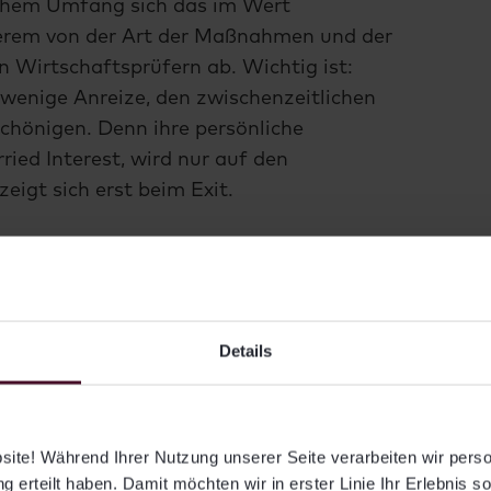
lchem Umfang sich das im Wert
derem von der Art der Maßnahmen und der
Wirtschaftsprüfern ab. Wichtig ist:
wenige Anreize, den zwischenzeitlichen
schönigen. Denn ihre persönliche
ried Interest, wird nur auf den
eigt sich erst beim Exit.
xit erzielte Wert deshalb oft über dem
as zeigt sich auch bei unserem Partner
 genannten mehr als 14 Prozent Rendite
assen, liegt die real erzielte Rendite bei
Details
3
über 22 Prozent pro Jahr.
ty-Investment, das über fünf Jahre eine
ite! Während Ihrer Nutzung unserer Seite verarbeiten wir per
 Prozent pro Jahr erwirtschaftet,
g erteilt haben. Damit möchten wir in erster Linie Ihr Erlebnis s