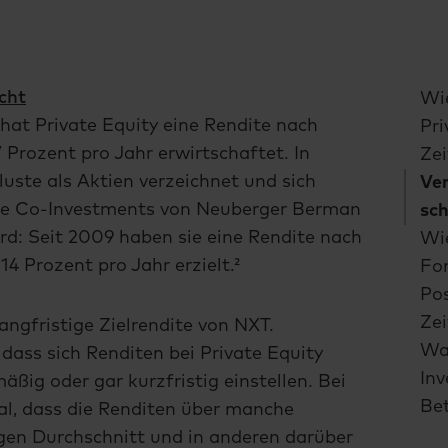
cht
Wie
hat Private Equity eine Rendite nach
Pri
 Prozent pro Jahr erwirtschaftet. In
Zei
luste als Aktien verzeichnet und sich
Ve
 die Co-Investments von Neuberger Berman
sch
rd: Seit 2009 haben sie eine Rendite nach
Wie
4 Prozent pro Jahr erzielt.²
Fo
Pos
Zei
ngfristige Zielrendite von NXT.
Wa
 dass sich Renditen bei Private Equity
In
äßig oder gar kurzfristig einstellen. Bei
Bet
mal, dass die Renditen über manche
gen Durchschnitt und in anderen darüber