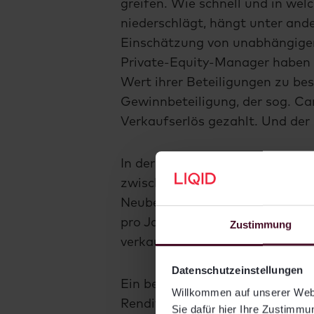
greifen. Wie schnell und in we
niederschlägt, hängt unter an
Einschätzung von unabhängigen 
Private-Equity-Manager haben 
Wert ihrer Beteiligungen zu be
Gewinnbeteiligung, der sog. Car
Verkaufserlös gezahlt. Und der z
In der Realität liegt der beim E
zwischenzeitlichen Buchwert. D
Neuberger Berman: Während die
pro Jahr alle Co-Investments umf
Zustimmung
verkauften Co-Investments bei 
Datenschutzeinstellungen
Ein beispielhaftes Private-Equi
Willkommen auf unserer Webs
Rendite von durchschnittlich 12
Sie dafür hier Ihre Zustimmun