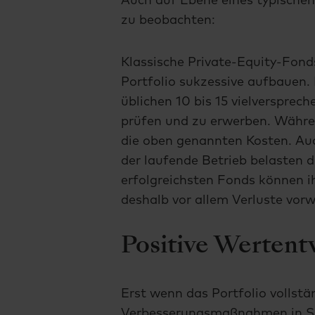
Auch auf Ebene eines typischen
zu beobachten:
Klassische Private-Equity-Fon
Portfolio sukzessive aufbauen.
üblichen 10 bis 15 vielversprec
prüfen und zu erwerben. Währen
die oben genannten Kosten. Au
der laufende Betrieb belasten d
erfolgreichsten Fonds können i
deshalb vor allem Verluste vorw
Positive Wertent
Erst wenn das Portfolio vollstä
Verbesserungsmaßnahmen in Su