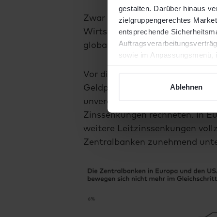
gestalten. Darüber hinaus v
Zwar sprechen viele Indikatore
zielgruppengerechtes Marketi
entsprechende Sicherheitsmaß
Wirtschaft, doch die Risiken ei
Auftragsverarbeitungsverträg
globalen Konjunktur beobachte
sowie im Anpassungsmenü, in
widersprechen.
Vor diesem Hintergrund richtet 
Ablehnen
Geldpolitik: Die US-Notenbank F
unverändert gelassen, obwohl d
Zinssenkungen rechneten. In Eu
weitere Leitzinssenkungen vollz
Zentralbanken zunehmend unters