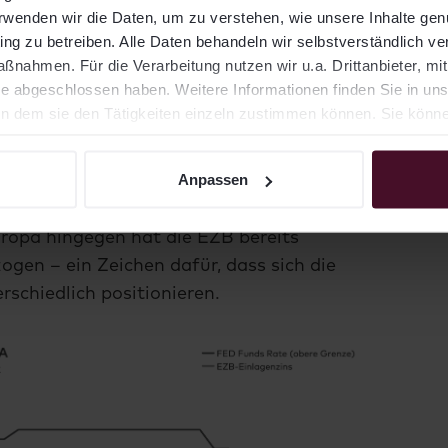
erwenden wir die Daten, um zu verstehen, wie unsere Inhalte ge
n für eine moderate Abkühlung der
ng zu betreiben. Alle Daten behandeln wir selbstverständlich ver
nahmen. Für die Verarbeitung nutzen wir u.a. Drittanbieter, mi
ner deutlich stärkeren Eintrübung der
e abgeschlossen haben. Weitere Informationen finden Sie in un
n wir engmaschig.
 dem sie den Tätigkeiten einzeln zustimmen können. Sie können 
sich der Fokus verstärkt auf die
Anpassen
ED hat ihre Zinspolitik bislang
ie Märkte zwischenzeitlich mit
ropa hingegen hat die EZB bereits
ogen – ein Zeichen dafür, dass sich die
chiedlich positionieren.