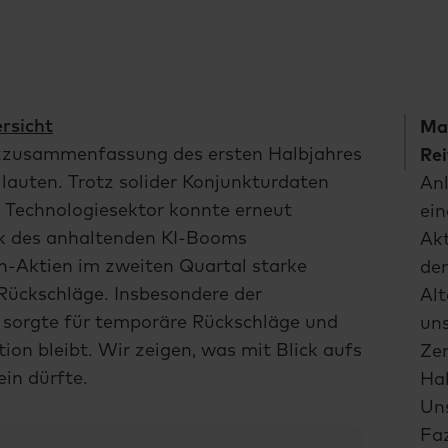
rsicht
Ma
rzzusammenfassung des ersten Halbjahres
Rei
 lauten. Trotz solider Konjunkturdaten
Anl
r Technologiesektor konnte erneut
ei
nk des anhaltenden KI-Booms
Akt
h-Aktien im zweiten Quartal starke
de
Rückschläge. Insbesondere der
Alt
sorgte für temporäre Rückschläge und
uns
ion bleibt. Wir zeigen, was mit Blick aufs
Zen
in dürfte.
Ha
Uns
Faz