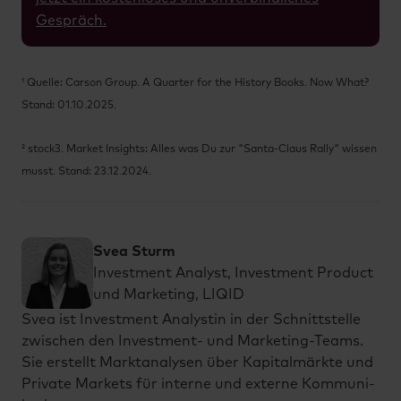
Gespräch.
¹ Quelle: Carson Group. A Quarter for the History Books. Now What?
Stand: 01.10.2025.
² stock3. Market Insights: Alles was Du zur "Santa-Claus Rally" wissen
musst. Stand: 23.12.2024.
Svea Sturm
Investment Analyst, Investment Product
und Marketing, LIQID
Svea ist In­vest­ment Ana­lys­tin in der Schnitt­stel­le
zwi­schen den In­vest­ment- und Mar­ke­ting-Teams.
Sie er­stellt Markt­ana­ly­sen über Ka­pi­tal­märk­te und
Pri­va­te Mar­kets für in­ter­ne und ex­ter­ne Kom­mu­ni­