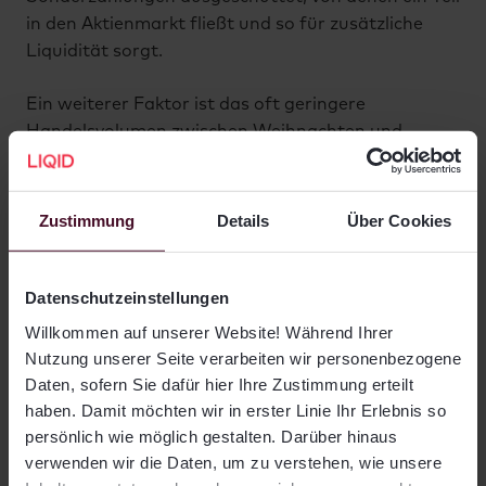
in den Aktienmarkt fließt und so für zusätzliche
Liquidität sorgt.
Ein weiterer Faktor ist das oft geringere
Handelsvolumen zwischen Weihnachten und
Neujahr, da viele institutionelle Händler im Urlaub
sind. In einem solchen marktengen Umfeld können
bereits kleinere Kaufaufträge zu stärkeren
Zustimmung
Details
Über Cookies
Kursausschlägen nach oben führen.
Chancen und Risiken: Was
Datenschutzeinstellungen
sollten Anleger beachten?
Willkommen auf unserer Website! Während Ihrer
Nutzung unserer Seite verarbeiten wir personenbezogene
Daten, sofern Sie dafür hier Ihre Zustimmung erteilt
Das Wissen um die statistische Wahrscheinlichkeit
haben. Damit möchten wir in erster Linie Ihr Erlebnis so
einer Jahresendrally verleitet manche Anleger zu
persönlich wie möglich gestalten. Darüber hinaus
kurzfristigen, taktischen Manövern. Doch wie bei
verwenden wir die Daten, um zu verstehen, wie unsere
jedem Versuch des Market Timings stehen