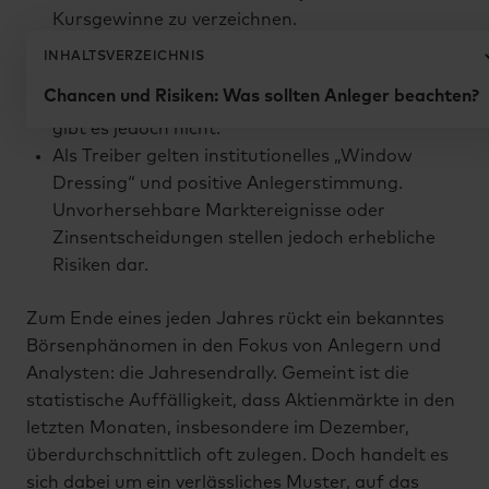
Kursgewinne zu verzeichnen.
Statistische Daten, etwa für den S&P 500,
INHALTSVERZEICHNIS
zeigen für Q4 in etwa 80 Prozent der Jahre
Chancen und Risiken: Was sollten Anleger beachten?
positive Renditen. Eine Garantie für die Zukunft
gibt es jedoch nicht.
Als Treiber gelten institutionelles „Window
Dressing“ und positive Anlegerstimmung.
Unvorhersehbare Marktereignisse oder
Zinsentscheidungen stellen jedoch erhebliche
Risiken dar.
Zum Ende eines jeden Jahres rückt ein bekanntes
Börsenphänomen in den Fokus von Anlegern und
Analysten: die Jahresendrally. Gemeint ist die
statistische Auffälligkeit, dass Aktienmärkte in den
letzten Monaten, insbesondere im Dezember,
überdurchschnittlich oft zulegen. Doch handelt es
sich dabei um ein verlässliches Muster, auf das