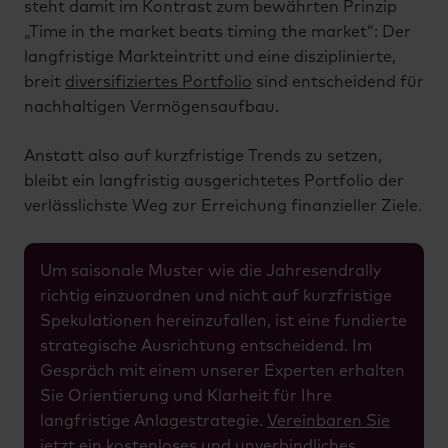
steht damit im Kontrast zum bewährten Prinzip
„Time in the market beats timing the market“: Der
langfristige Markteintritt und eine disziplinierte,
breit
diversifiziertes Portfolio
sind entscheidend für
nachhaltigen Vermögensaufbau.
Anstatt also auf kurzfristige Trends zu setzen,
bleibt ein langfristig ausgerichtetes Portfolio der
verlässlichste Weg zur Erreichung finanzieller Ziele.
Um saisonale Muster wie die Jahresendrally
richtig einzuordnen und nicht auf kurzfristige
Spekulationen hereinzufallen, ist eine fundierte
strategische Ausrichtung entscheidend. Im
Gespräch mit einem unserer Experten erhalten
Sie Orientierung und Klarheit für Ihre
langfristige Anlagestrategie.
Vereinbaren Sie
jetzt ein kostenloses und unverbindliches