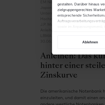
EM Net TR, Aktien Japan: MSCI Japa
gestalten. Darüber hinaus v
Japan Net TR, Euro-Staatsanleihen
zielgruppengerechtes Marketi
Unternehmensanleihen IG: Bloombe
entsprechende Sicherheitsmaß
Hochzinsanleihen: Bloomberg Global
Auftragsverarbeitungsverträg
J.P. Morgan Emerging Markets Bond 
sowie im Anpassungsmenü, in
Anleihen: Bloomberg Global Inflati
widersprechen.
LBMA Gold Price, Rohstoffe: Bloom
30.06.2024 – 31.07.2024, Zeitraum Y
Ablehnen
Anleihen: Das kur
hinter einer stei
Zinskurve
Die amerikanische Notenbank h
einzuleiten, und damit einen a
andere westliche Notenbanken v