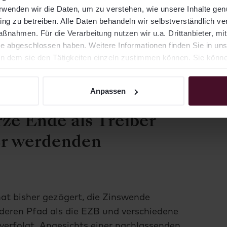
n Net TR. Aktien Pazifik: MSCI Pacific ex
erwenden wir die Daten, um zu verstehen, wie unsere Inhalte ge
: Bloomberg Euro Govt 1–10 Yr Bond Index,
ng zu betreiben. Alle Daten behandeln wir selbstverständlich ver
rg Global Aggregate - Corporate Index,
nahmen. Für die Verarbeitung nutzen wir u.a. Drittanbieter, mi
 High Yield Index, Schwellenländeranleihen:
e abgeschlossen haben. Weitere Informationen finden Sie in un
Global Core Index, Inflationsindexierte
 dem sie den Tätigkeiten einzeln zustimmen können. Sie können 
on-Linked 1-10yrs TR Index EUR-Hedged, Gold:
berg Commodity TR Index. Zeitraum Juli:
TD: 31.12.2023 – 31.07.2024.
Anpassen
ze Ende als Treiber
ler werdenden
at bisher gezögert, die Zinswende
nderen Pfad als die EZB und verschiedene
erfolgt. Angesichts einer nachlassenden