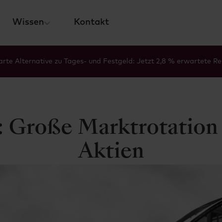
Wissen
Kontakt
rte Alternative zu Tages- und Festgeld: Jetzt 2,8 % erwartete Re
 Große Markt­rota­tion
Aktien