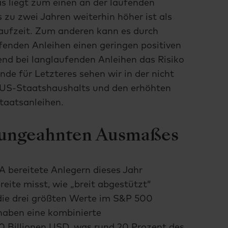
as liegt zum einen an der laufenden
s zu zwei Jahren weiterhin höher ist als
Laufzeit. Zum anderen kann es durch
fenden Anleihen einen geringen positiven
nd bei langlaufenden Anleihen das Risiko
nde für Letzteres sehen wir in der nicht
 US-Staatshaushalts und den erhöhten
taatsanleihen.
n ungeahnten Ausmaßes
A bereitete Anlegern dieses Jahr
ite misst, wie „breit abgestützt”
die drei größten Werte im S&P 500
haben eine kombinierte
10 Billionen USD, was rund 20 Prozent des