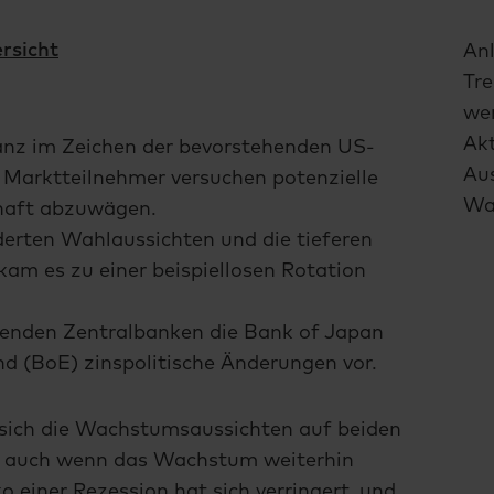
rsicht
Anl
Tre
we
Ak
anz im Zeichen der bevorstehenden US-
Au
Marktteilnehmer versuchen potenzielle
Was
chaft abzuwägen.
derten Wahlaussichten und die tieferen
kam es zu einer beispiellosen Rotation
tenden Zentralbanken die Bank of Japan
d (BoE) zinspolitische Änderungen vor.
 sich die Wachstumsaussichten auf beiden
t, auch wenn das Wachstum weiterhin
o einer Rezession hat sich verringert, und